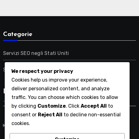
Categorie
Servizi SEO negli Stati Uniti
Soluzioni SEO Italiane
We respect your privacy
Cookies help us improve your experience,
deliver personalized content, and analyze
Lingua
traffic. You can choose which cookies to allow
by clicking
Customize
. Click
Accept All
to
consent or
Reject All
to decline non-essential
cookies.
English
▾