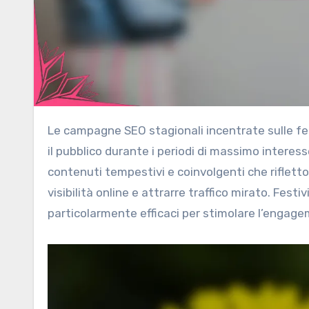
Le campagne SEO stagionali incentrate sulle festività italiane offrono un’opportunità unica per connettersi con
il pubblico durante i periodi di massimo interes
contenuti tempestivi e coinvolgenti che rifletto
visibilità online e attrarre traffico mirato. Fest
particolarmente efficaci per stimolare l’engag