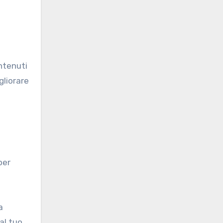
ontenuti
gliorare
per
a
al tuo