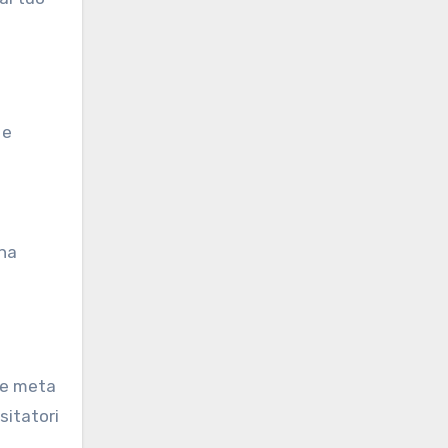
 e
una
i e meta
sitatori