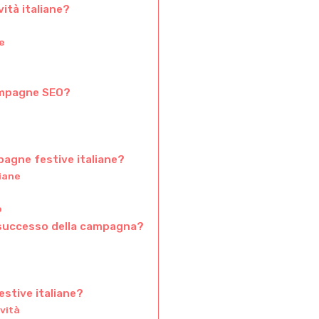
ità italiane?
e
 campagne SEO?
agne festive italiane?
liane
o
il successo della campagna?
stive italiane?
ività