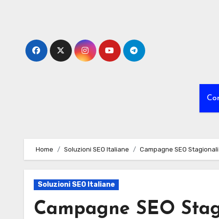
Skip
to
content
Co
Home
Soluzioni SEO Italiane
Campagne SEO Stagionali pe
Soluzioni SEO Italiane
Campagne SEO Stagio