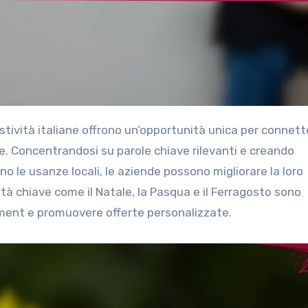
se. Concentrandosi su parole chiave rilevanti e creando
no le usanze locali, le aziende possono migliorare la loro
ività chiave come il Natale, la Pasqua e il Ferragosto sono
ement e promuovere offerte personalizzate.