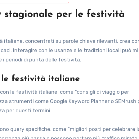
stagionale per le festività
à italiane, concentrati su parole chiave rilevanti, crea c
ci. Interagire con le usanze e le tradizioni locali può mi
 i periodi di punta delle festività.
le festività italiane
on le festività italiane, come “consigli di viaggio per
Utilizza strumenti come Google Keyword Planner o SEMrush 
nza per questi termini.
ono query specifiche, come “migliori posti per celebrare l
orrenza più bassa e possono portare più traffico mirato 