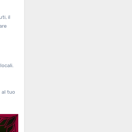
i, il
iare
locali.
 al tuo