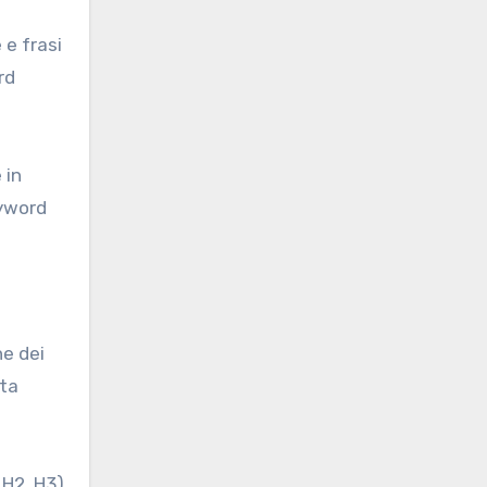
 e frasi
rd
 in
eyword
ne dei
eta
 H2, H3)