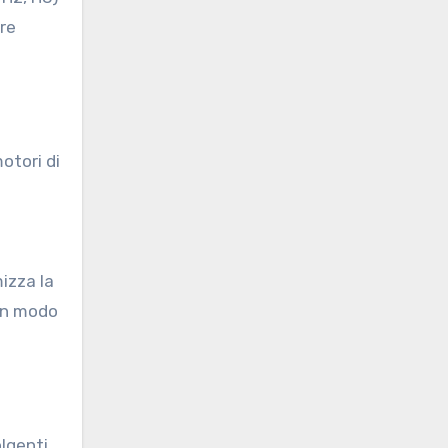
ere
otori di
izza la
 in modo
olgenti