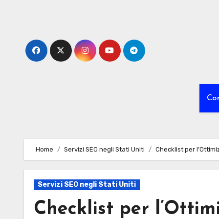
Skip
to
content
Co
Home
Servizi SEO negli Stati Uniti
Checklist per l’Ottim
Servizi SEO negli Stati Uniti
Checklist per l’Otti