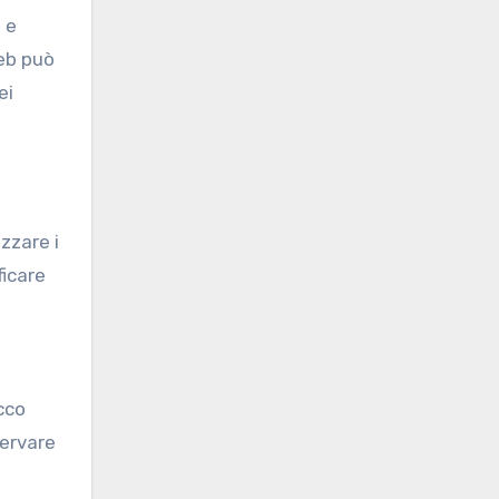
 e
web può
ei
zzare i
ficare
cco
servare