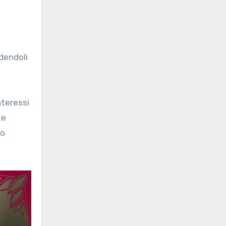
ndendoli
nteressi
te
do