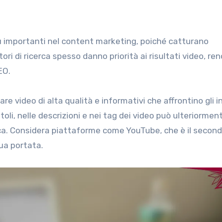
ù importanti nel content marketing, poiché catturano
ori di ricerca spesso danno priorità ai risultati video, re
EO.
re video di alta qualità e informativi che affrontino gli i
toli, nelle descrizioni e nei tag dei video può ulteriormen
cerca. Considera piattaforme come YouTube, che è il secon
tua portata.