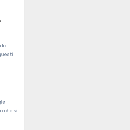
o
ndo
questi
gle
o che si