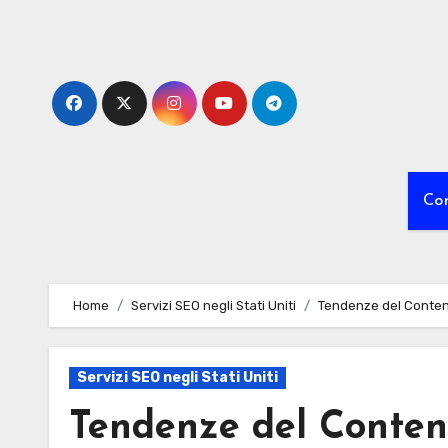
Skip
to
content
Co
Home
Servizi SEO negli Stati Uniti
Tendenze del Content 
Servizi SEO negli Stati Uniti
Tendenze del Conten