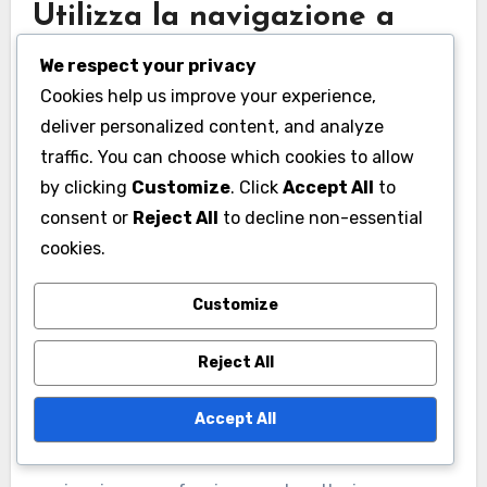
Utilizza la navigazione a
briciole
We respect your privacy
Cookies help us improve your experience,
La navigazione a briciole migliora l’esperienza
deliver personalized content, and analyze
dell’utente mostrando agli utenti la loro
traffic. You can choose which cookies to allow
posizione attuale all’interno della gerarchia del
by clicking
Customize
. Click
Accept All
to
sito. Questa funzione consente ai clienti di
consent or
Reject All
to decline non-essential
tornare facilmente alle categorie precedenti o
cookies.
alla homepage, il che è particolarmente utile nei
siti e-commerce più grandi con un’ampia gamma
Customize
di prodotti.
Reject All
Implementa percorsi a briciole che riflettono il
Accept All
cammino percorso, come Home > Elettronica >
Telefoni Cellulari. Questo non solo aiuta la