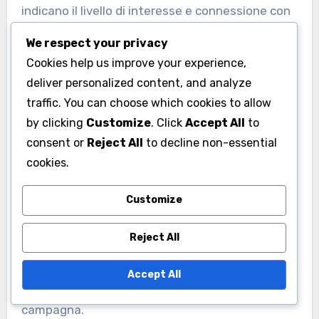
indicano il livello di interesse e connessione con
il pubblico. Un buon tasso di engagement
We respect your privacy
tipicamente varia dall’1% al 5%, a seconda della
Cookies help us improve your experience,
piattaforma e della nicchia.
deliver personalized content, and analyze
traffic. You can choose which cookies to allow
Per monitorare efficacemente l’engagement,
by clicking
Customize
. Click
Accept All
to
considera di utilizzare strumenti che analizzano
consent or
Reject All
to decline non-essential
le metriche dei social media. Monitora
cookies.
regolarmente questi tassi per identificare quali
Customize
tipi di contenuti generano la maggior
interazione, consentendoti di adattare la tua
Reject All
strategia di conseguenza. Punta a influencer i
cui tassi di engagement superano le medie del
Accept All
settore per massimizzare l’impatto della tua
campagna.